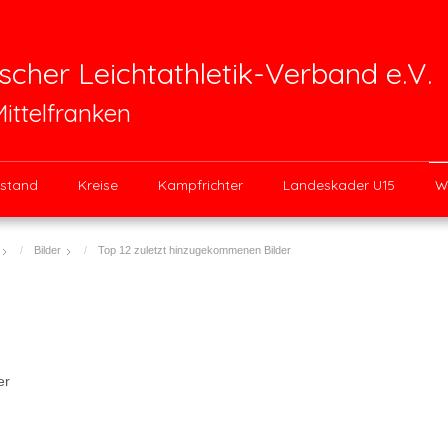
scher Leichtathletik-Verband e.V.
Mittelfranken
stand
Kreise
Kampfrichter
Landeskader U15
W
Bilder
Top 12 zuletzt hinzugekommenen Bilder
er