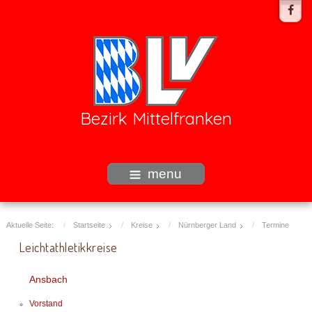
Bezirk Mittelfranken
menu
Aktuelle Seite:
Startseite
Kreise
Nürnberger Land
Termine
Leichtathletikkreise
Ansbach
Vorstand