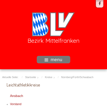
Bezirk Mittelfranken
menu
Aktuelle Seite:
Startseite
Kreise
Nürnberg/Fürth/Schwabach
Leichtathletikkreise
Ansbach
Vorstand