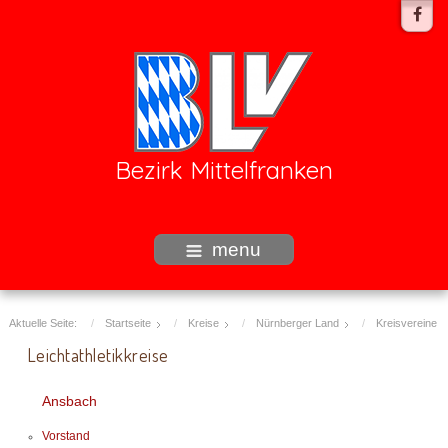
Bezirk Mittelfranken
menu
Aktuelle Seite:
Startseite
Kreise
Nürnberger Land
Kreisvereine
Leichtathletikkreise
Ansbach
Vorstand