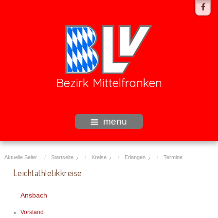
Bezirk Mittelfranken
menu
Aktuelle Seite:
Startseite
Kreise
Erlangen
Termine
Leichtathletikkreise
Ansbach
Vorstand