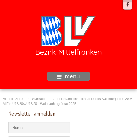
Bezirk Mittelfranken
menu
Aktuelle Seite:
Startseite
Leichtathletin/Leichtathlet des Kalenderjahres 2005
M/F/mU18/20/wU18/20 - Weihnachtsgrüsse 2025
Newsletter anmelden