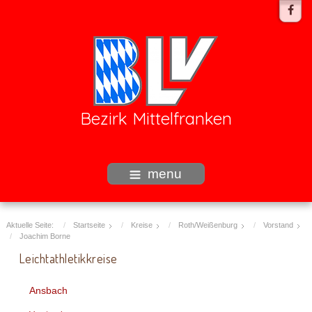
Bezirk Mittelfranken
menu
Aktuelle Seite:
Startseite
Kreise
Roth/Weißenburg
Vorstand
Joachim Borne
Leichtathletikkreise
Ansbach