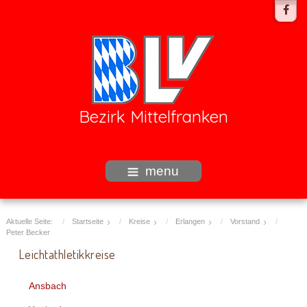
Bezirk Mittelfranken
menu
Aktuelle Seite:
Startseite
Kreise
Erlangen
Vorstand
Peter Becker
Leichtathletikkreise
Ansbach