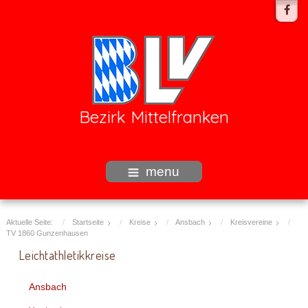
Bezirk Mittelfranken
menu
Aktuelle Seite:
Startseite
Kreise
Ansbach
Kreisvereine
TV 1860 Gunzenhausen
Leichtathletikkreise
Ansbach