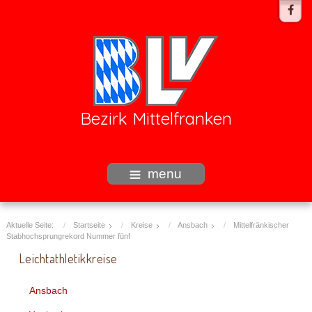
Bezirk Mittelfranken
menu
Aktuelle Seite:
Startseite
Kreise
Ansbach
Mittelfränkischer
Stabhochsprungrekord Nummer fünf
Leichtathletikkreise
Ansbach