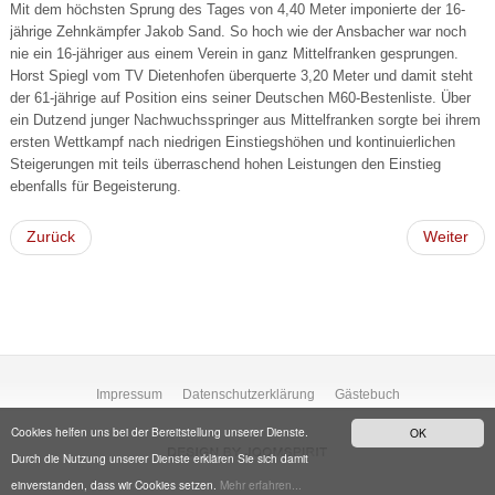
Mit dem höchsten Sprung des Tages von 4,40 Meter imponierte der 16-
jährige Zehnkämpfer Jakob Sand. So hoch wie der Ansbacher war noch
nie ein 16-jähriger aus einem Verein in ganz Mittelfranken gesprungen.
Horst Spiegl vom TV Dietenhofen überquerte 3,20 Meter und damit steht
der 61-jährige auf Position eins seiner Deutschen M60-Bestenliste. Über
ein Dutzend junger Nachwuchsspringer aus Mittelfranken sorgte bei ihrem
ersten Wettkampf nach niedrigen Einstiegshöhen und kontinuierlichen
Steigerungen mit teils überraschend hohen Leistungen den Einstieg
ebenfalls für Begeisterung.
Zurück
Weiter
Impressum
Datenschutzerklärung
Gästebuch
Cookies helfen uns bei der Bereitstellung unserer Dienste.
OK
Durch die Nutzung unserer Dienste erklären Sie sich damit
einverstanden, dass wir Cookies setzen.
Mehr erfahren...