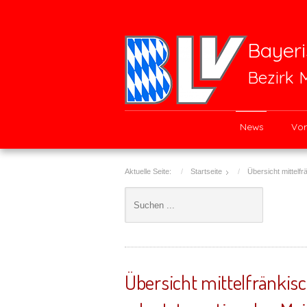
Bayeri
Bezirk 
News
Vor
Aktuelle Seite:
Startseite
Übersicht mittelf
Übersicht mittelfränkis