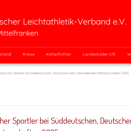
scher Leichtathletik-Verband e.V.
Mittelfranken
stand
Kreise
Kampfrichter
Landeskader U15
W
ränkischer Sportler bei Süddeutschen, Deutschen oder Internationalen Meisterschaften 2025
cher Sportler bei Süddeutschen, Deutsche