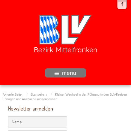
Bezirk Mittelfranken
menu
Aktuelle Seite:
Startseite
Kleiner Wechsel in der Führung in den BLV-Kreisen
Erlangen und Ansbach/Gunzenhausen
Newsletter anmelden